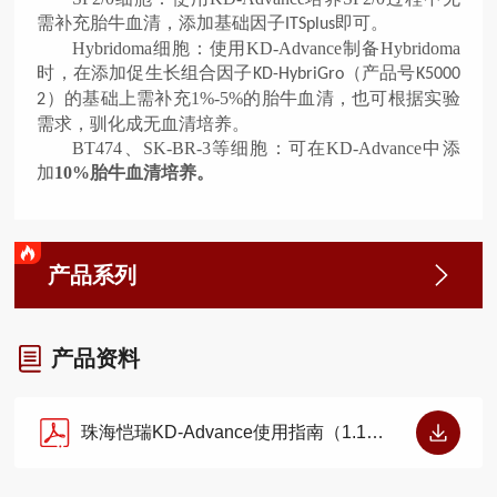
需补充胎牛血清，添加基础因子
即可。
ITSplus
Hybridoma
细胞：使用
KD-Advance
制备
Hybridoma
时，
在添加
促生长组合因子
（产品号
K
D-H
ybriGro
K5000
）的基础上
需补充
1%-5%
的胎牛血清，也可根据实验
2
需求，驯化成无血清培养。
BT474
、
SK-BR-3
等
细胞：可在
KD-Advance
中添
加
10%
胎牛血清培养。
产品系列
产品资料
珠海恺瑞KD-Advance使用指南（1.1版）