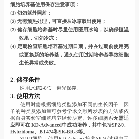
细胞培养基使用保存注意事项：
切勿紫外照射；
(1)
无需预热处理，可直接从冰箱取出使用；
(2)
储存细胞培养基时尽量使用医用冰箱，以确保恒温
(3)
效果，切勿冷冻；
定期检查细胞培养基过期日期，并在过期前使用完
(4)
或更换新的培养基，避免使用过期培养基导致细胞
生长异常或失败。
2.
储存条件
医用冰箱
2-8℃
，避光保存。
3.
使用方法
使用时需根据细胞类型添加不同的生长因子，因
子的种类及添加量可参考学术文献所发表的方法或依
据自身实验室细胞培养经验决定。许多细胞系
无需适
应即可在
KD-Advanced
中成功培养
，其中
包括
SP2/0
、
Hybridoma
、
BT474
和
SK-BR-3
等。
SP2/0
细胞：使用
KD-Advance
培养
SP2/0
过程中无