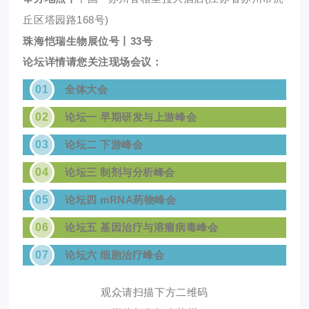
丘区塔园路168号)
珠海恺瑞生物展位号丨
33号
论坛详情请您关注现场会议：
0
1
全体大会
02
论坛一 早期研发与上游峰会
0
3
论坛二 下游峰会
04
论坛三 制剂与分析峰会
0
5
论坛四
m
RNA药物峰
会
06
论坛五 基因治疗与溶瘤病毒峰会
0
7
论坛六 细胞治疗峰会
观众请扫描下方二维码