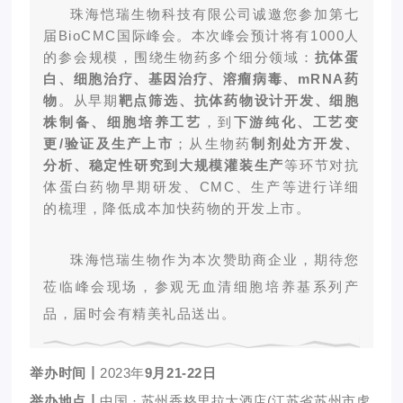
珠海恺瑞生物科技有限公司诚邀您参加第七
届BioCMC国际峰会。本次峰会预计将有1000人
的参会规模，围绕生物药多个细分领域：
抗体蛋
白、细胞治疗、基因治疗、溶瘤病毒、mRNA药
物
。
从早期
靶点筛选、抗体药物设计开发、细胞
株制备、细胞培养工艺
，
到
下游纯化、工艺变
更/验证及生产上市
；从生物药
制剂处方开发、
分析、稳定性研究到大规模灌装生产
等环节对抗
体蛋白药物早期研发、CMC、生产等进行详细
的梳理，降低成本加快药物的开发上市。
珠海恺瑞生物作为本次赞助商企业，期待您
莅临峰会现场，参观无血清细胞培养基系列产
品，届时会有精美礼品送出。
举办时间丨
2023年
9月21-22日
举办地点丨
中国 · 苏州香格里拉大酒店(江苏省苏州市虎