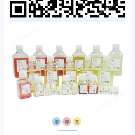
培
养
基